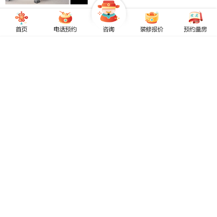
名匠雅居|恒大御景天下
复古色调携着温柔的时光，自由的心绪落影
成帧，一室明快生机满溢，随浪漫曲调悄然
起舞。
名匠2026「品质家M系列」顶配整装
鼎新巨献
品质为核 笃行正道 创新为阶 焕新室界 名匠
24年领跑，以高质创新为中国人居筑新境。
名匠2026「品质家M系列」顶配整装鼎新巨
献。
【名匠家装 新春开门红】
颜值/品质/礼遇…重磅加「马」 预定样板福宅
预见美好新家 #名匠家装丨整体家装领跑者
名匠雅居丨玖州观澜
温柔的序曲，浪漫的气韵，恬淡色彩里不喧
不扰的四季阳光，映着盈满空间的雅致情