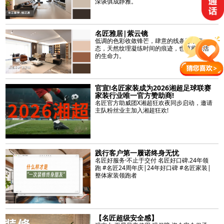
深谈俱成静雅。
名匠雅居|紫云镜
低调的色彩收敛锋芒，肆意的线条彰示姿
态，天然纹理凝练时间的痕迹，也蕴藏鲜活
的生命力。
官宣!名匠家装成为2026湘超足球联赛
家装行业唯一官方赞助商!
名匠官方助威团X湘超狂欢夜同步启动，邀请
主队粉丝业主加入湘超狂欢!
践行客户第一履诺终身无忧
名匠好服务·不止于交付 名匠好口碑.24年领
跑 #名匠24周年庆|24年好口碑 #名匠家装|
整体家装领跑者
【名匠超级安全感】