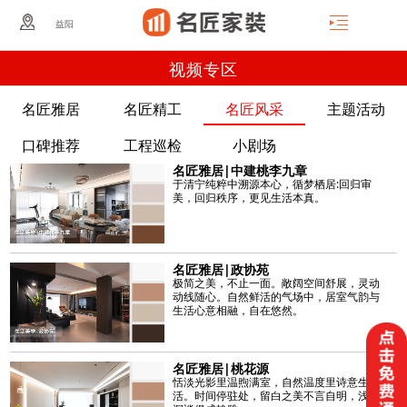
益阳
视频专区
名匠雅居
名匠精工
名匠风采
主题活动
口碑推荐
工程巡检
小剧场
名匠雅居|中建桃李九章
于清宁纯粹中溯源本心，循梦栖居:回归审
美，回归秩序，更见生活本真。
名匠雅居|政协苑
极简之美，不止一面。敞阔空间舒展，灵动
动线随心。自然鲜活的气场中，居室气韵与
生活心意相融，自在悠然。
名匠雅居|桃花源
恬淡光影里温煦满室，自然温度里诗意生
活。时间停驻处，留白之美不言自明，浅叙